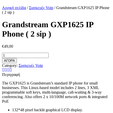
Αρχική σελίδα
/
Συσκευές Voip
/ Grandstream GXP1625 IP Phone
( 2 sip )
Grandstream GXP1625 IP
Phone ( 2 sip )
€
49,00
Grandstream
GXP1625
ΑΓΟΡΑ
IP
Category:
Συσκευές Voip
Phone
(
Περιγραφή
2
sip
The GXP1625 is Grandstream’s standard IP phone for small
)
businesses. This Linux-based model includes 2 lines, 3 XML
ποσότητα
programmable soft keys, multi-language, call-waiting & 3-way
conferencing. Also offers 2 x 10/100M network ports & integrated
PoE
132*48 pixel backlit graphical LCD display.