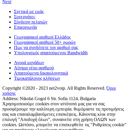
Next
Σχετικά με εμάς
Συνεργάτες
Σύνδεση πελατών
Επικοινωνία
Γεωγραφικοί αριθμοί Ελλάδος
Γεωγραφικοί αριθμοί 50+ χωρών
Πως να συνδέσετε τον αριθμό σας
Υπολογισμός απαιτούμενου Bandwidth
Αγορά μονάδων
Αίτημα νέου αριθμού
Απαιτούμενα δικαιολογητικά
Τιμοκατάλογος κλήσεων
Copyright ©2020 - 2023 net2voip. All Rights Reserved.
Όροι
χρήσης
Address: Nikolai Gogol 6 Str. Sofia 1124, Bulgaria
Χρησιμοποιούμε cookies στον ιστότοπό μας για να σας
προσφέρουμε την καλύτερη εμπειρία. θυμόμαστε τις προτιμήσεις
σας και επαναλαμβανόμενες επισκέψεις. Κάνοντας κλικ στην
επιλογή "Αποδοχή όλων", συναινείτε στη χρήση ΟΛΩΝ των
cookies. Ωστόσο, μπορείτε να επισκεφθείτε τις "Ρυθμίσεις cookie"
για να παράσχετε ελεγχόμενη συγκατάθεση.