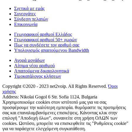
Σχετικά με εμάς
Συνεργάτες
Σύνδεση πελατών
Επικοινωνία
Γεωγραφικοί αριθμοί Ελλάδος
Γεωγραφικοί αριθμοί 50+ χωρών
Πως να συνδέσετε τον αριθμό σας
Υπολογισμός απαιτούμενου Bandwidth
Αγορά μονάδων
Αίτημα νέου αριθμού
Απαιτούμενα δικαιολογητικά
Τιμοκατάλογος κλήσεων
Copyright ©2020 - 2023 net2voip. All Rights Reserved.
Όροι
χρήσης
Address: Nikolai Gogol 6 Str. Sofia 1124, Bulgaria
Χρησιμοποιούμε cookies στον ιστότοπό μας για να σας
προσφέρουμε την καλύτερη εμπειρία. θυμόμαστε τις προτιμήσεις
σας και επαναλαμβανόμενες επισκέψεις. Κάνοντας κλικ στην
επιλογή "Αποδοχή όλων", συναινείτε στη χρήση ΟΛΩΝ των
cookies. Ωστόσο, μπορείτε να επισκεφθείτε τις "Ρυθμίσεις cookie"
για να παράσχετε ελεγχόμενη συγκατάθεση.