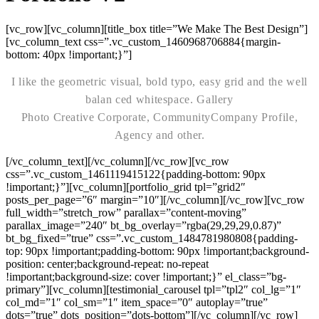
[vc_row][vc_column][title_box title=”We Make The Best Design”]
[vc_column_text css=”.vc_custom_1460968706884{margin-
bottom: 40px !important;}”]
I like the geometric visual, bold typo, easy grid and the well
balan ced whitespace. Gallery
Photo Creative Corporate, CommunityCompany Profile,
Agency and other.
[/vc_column_text][/vc_column][/vc_row][vc_row
css=”.vc_custom_1461119415122{padding-bottom: 90px
!important;}”][vc_column][portfolio_grid tpl=”grid2″
posts_per_page=”6″ margin=”10″][/vc_column][/vc_row][vc_row
full_width=”stretch_row” parallax=”content-moving”
parallax_image=”240″ bt_bg_overlay=”rgba(29,29,29,0.87)”
bt_bg_fixed=”true” css=”.vc_custom_1484781980808{padding-
top: 90px !important;padding-bottom: 90px !important;background-
position: center;background-repeat: no-repeat
!important;background-size: cover !important;}” el_class=”bg-
primary”][vc_column][testimonial_carousel tpl=”tpl2″ col_lg=”1″
col_md=”1″ col_sm=”1″ item_space=”0″ autoplay=”true”
dots=”true” dots_position=”dots-bottom”][/vc_column][/vc_row]