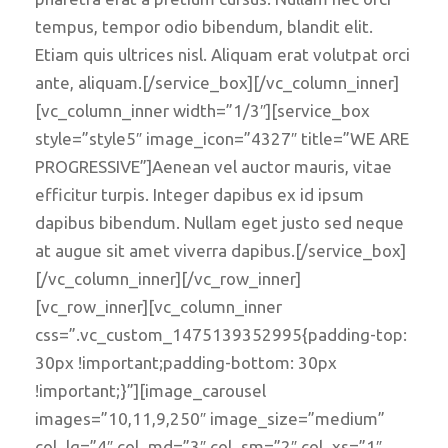
tempus, tempor odio bibendum, blandit elit.
Etiam quis ultrices nisl. Aliquam erat volutpat orci
ante, aliquam.[/service_box][/vc_column_inner]
[vc_column_inner width=”1/3″][service_box
style=”style5″ image_icon=”4327″ title=”WE ARE
PROGRESSIVE”]Aenean vel auctor mauris, vitae
efficitur turpis. Integer dapibus ex id ipsum
dapibus bibendum. Nullam eget justo sed neque
at augue sit amet viverra dapibus.[/service_box]
[/vc_column_inner][/vc_row_inner]
[vc_row_inner][vc_column_inner
css=”.vc_custom_1475139352995{padding-top:
30px !important;padding-bottom: 30px
!important;}”][image_carousel
images=”10,11,9,250″ image_size=”medium”
col_lg=”4″ col_md=”3″ col_sm=”2″ col_xs=”1″