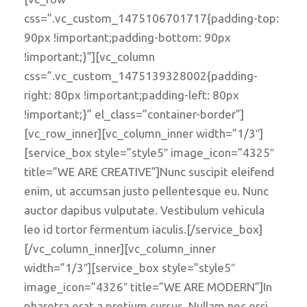
css=”.vc_custom_1475106701717{padding-top:
90px !important;padding-bottom: 90px
!important;}”][vc_column
css=”.vc_custom_1475139328002{padding-
right: 80px !important;padding-left: 80px
!important;}” el_class=”container-border”]
[vc_row_inner][vc_column_inner width=”1/3″]
[service_box style=”style5″ image_icon=”4325″
title=”WE ARE CREATIVE”]Nunc suscipit eleifend
enim, ut accumsan justo pellentesque eu. Nunc
auctor dapibus vulputate. Vestibulum vehicula
leo id tortor fermentum iaculis.[/service_box]
[/vc_column_inner][vc_column_inner
width=”1/3″][service_box style=”style5″
image_icon=”4326″ title=”WE ARE MODERN”]In
pharetra erat a pretium cursus. Nullam nec orci