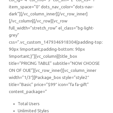
item_space=”0″ dots_nav_color=”dots-nav-
dark”][/vc_column_inner][/vc_row_inner]
[/vc_column][/vc_row][vc_row
full_width=”stretch_row” el_class=”bg-light-
grey”
css=”.vc_custom_1479346918304{padding-top:
90px !important;padding-bottom: 90px
!important;}”][vc_column][title_box
title=”PRICING TABLE” subtitle=”NOW CHOOSE
ON OF OUE”][vc_row_inner][vc_column_inner
width=”1/3″][Package_box style=”style2″
title=”Basic” price=”$99″ icon=”fa fa-gift”
content_package=”
Total Users
Unlimited Styles