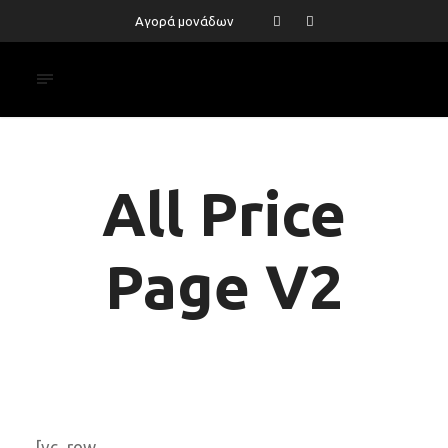
Αγορά μονάδων
All Price
Page V2
[vc_row